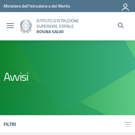
Vai ai contenuti
Vai al menu di navigazione
Vai al footer
Ministero dell'Istruzione e del Merito
ISTITUTO D'ISTRUZIONE
SUPERIORE STATALE
ROSINA SALVO
Avvisi
FILTRI