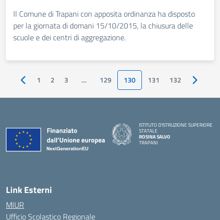
Il Comune di Trapani con apposita ordinanza ha disposto
per la giornata di domani 15/10/2015, la chiusura delle
scuole e dei centri di aggregazione.
1
2
3
…
129
130
131
132
Pagina precedente
Pagina s
ISTITUTO D'ISTRUZIONE SUPERIORE
STATALE
ROSINA SALVO
TRAPANI
Link Esterni
MIUR
Ufficio Scolastico Regionale