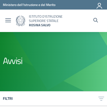
Vai ai contenuti
Vai al menu di navigazione
Vai al footer
Ministero dell'Istruzione e del Merito
ISTITUTO D'ISTRUZIONE
SUPERIORE STATALE
ROSINA SALVO
Avvisi
FILTRI