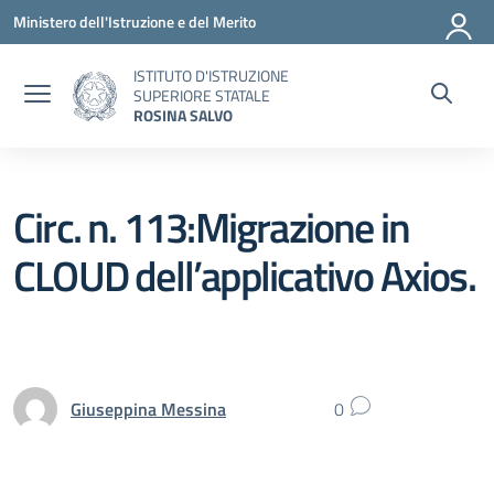
Vai ai contenuti
Vai al menu di navigazione
Vai al footer
Ministero dell'Istruzione e del Merito
ISTITUTO D'ISTRUZIONE
SUPERIORE STATALE
ROSINA SALVO
Circ. n. 113:Migrazione in
CLOUD dell’applicativo Axios.
Giuseppina Messina
0