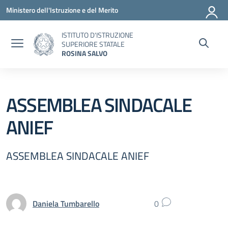
Vai ai contenuti
Vai al menu di navigazione
Vai al footer
Ministero dell'Istruzione e del Merito
ISTITUTO D'ISTRUZIONE
SUPERIORE STATALE
ROSINA SALVO
ASSEMBLEA SINDACALE
ANIEF
ASSEMBLEA SINDACALE ANIEF
Daniela Tumbarello
0