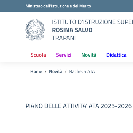
Vai ai contenuti
Vai al menu di navigazione
Vai al footer
Ministero dell'Istruzione e del Merito
ISTITUTO D'ISTRUZIONE SUPE
ROSINA SALVO
TRAPANI
Scuola
Servizi
Novità
Didattica
Home
Novità
Bacheca ATA
PIANO DELLE ATTIVITA' ATA 2025-202