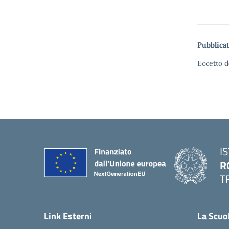
Pubblicat
Eccetto d
I
R
T
Link Esterni
La Scuo